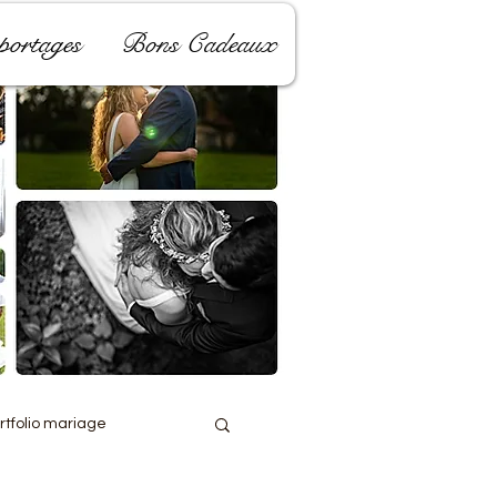
ortages
Bons Cadeaux
rtfolio mariage