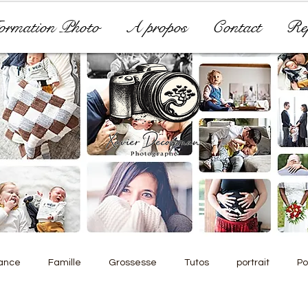
ormation Photo
A propos
Contact
Rep
ance
Famille
Grossesse
Tutos
portrait
Po